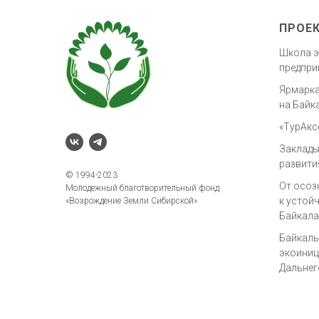
ПРОЕ
Школа э
предпри
Ярмарка
на Байк
«ТурАкс
Заклады
развити
© 1994-2023
От осоз
Молодежный благотворительный фонд
к устой
«Возрождение Земли Сибирской»
Байкала
Байкаль
экоиниц
Дальнег