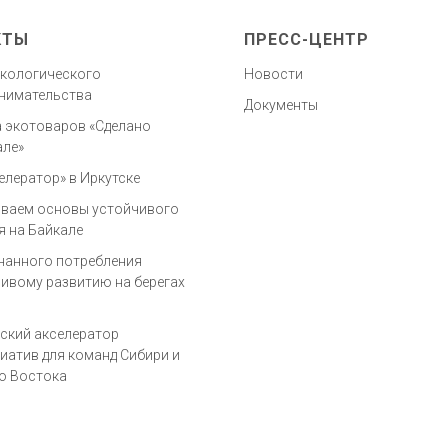
КТЫ
ПРЕСС-ЦЕНТР
кологического
Новости
нимательства
Документы
 экотоваров «Сделано
але»
елератор» в Иркутске
ваем основы устойчивого
я на Байкале
нанного потребления
чивому развитию на берегах
ский акселератор
иатив для команд Сибири и
о Востока