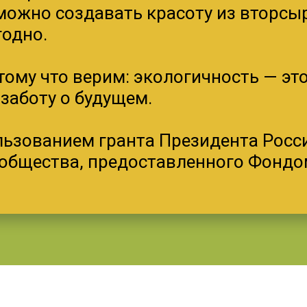
можно создавать красоту из вторсыр
годно.
ому что верим: экологичность — это
заботу о будущем.
ользованием гранта Президента Рос
 общества, предоставленного Фондо